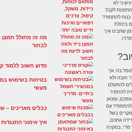
גיש כי לא
התפנות לקבל
 בנוח להתמודד
 ביכולת
מן שתבינו איך
מה זה מחולל חמצן נ
דדו.
לבחור
וב?
מדוע חשוב ללמוד קו
לטפל בה. אך
ר חובה ולא
בטיחות בשימוש במכ
ולים להתעלם
מעשי
יה להחמיר
ופכם, ומכאן
ולהתמודד עם
כבלים מאריכים – שימ
המקרים בשל
רידה אתכם,
איך אימוני התנגדות 
 מדי, במקרה