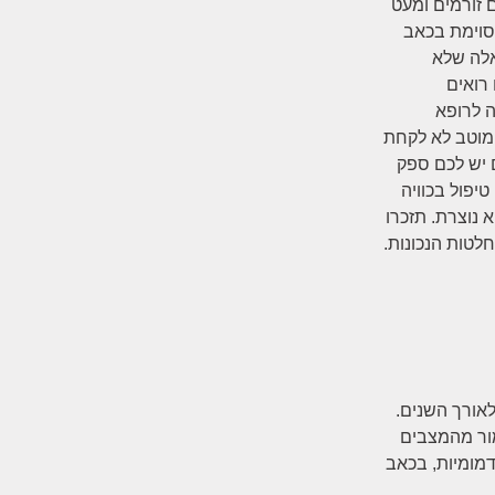
 זורמים ומעט
מסוימת בכאב
אלה שלא
רואים
ה לרופא
י מוטב לא לקחת
ם יש לכם ספק
יפול בכוויה
 נוצרת. תזכרו
לטות הנכונות.
לאורך השנים.
מור מהמצבים
לידיי ביטוי באדמומיות, בכאב