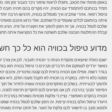
באופן מהותי את הכאב, ותוכלו לראות שיפור ניכר כעבור זמן מה. נד
תמיד בכוחכם להתמודד עם הכוויה, יהיו מקרים בהם תהיה חובה ל
טיפול רפואי. אחרי שתבינו איך מטפלים בכוויה, תרגישו הרבה יותר
איתה בהתאם לכלים שעומדים לרשותכם. אולי כרגע אינכם מאמינים
שלכם לטפל בכוויה, אך זה הזמן להפוך את הקערה על פיה. הגיע הז
קבלת ההחלטות הנכונה שלכם תשתנה את כל המציאות איתה תתמו
מדוע טיפול בכוויה הוא כל כך חש
ישנם כאלה שיוצאים מנקודת הנחה כי הכוויה תעבור, לכן אין צורך 
כאשר יורדים לעומקם את הדברים מבינים כי טיפול בכוויה הוא בגד
בגדר רשות. אפילו אם הכוויה נראית לכם קטנה ומינורית, אינכם יכ
ממנה כלא הייתה. במקרה בו הכוויה לא תקבל מענה הולם, היא עשו
ולהפוך לבעייתית. בשלבים מתקדמים הכוויה עשויה לחדור אל תוך ג
הסיפור סבוך בהרבה. לכן אנו מציעים לכם להקדים תרופה למכה, 
הכוויה בהקדם האפשרי. נציין כי צלקות מכוויות נשארות במרבית 
היעדר טיפול הולם בכוויה קיימת. זה הזמן שלכם לטפל בכוויה שמט
ולמנוע מצב בו תישאר לכם צלקת על העור. אל תחכו שיהיה מאוחר