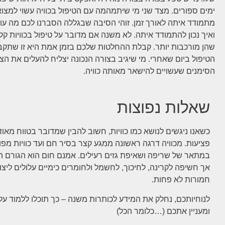
ימים ספורים. מצד שני מי שיתמהמה עם הטיפול בכוויה עשוי למצו
מתמודד איתה לאורך זמן. זוהי הסיבה שבגללה הסברנו לכם מה עוש
ואיך נכון להתמודד איתה. לא משנה אם מדובר על טיפול בכוויות קל
שהן מורכבות יותר. קבלת ההחלטות שלכם בזמן אמת היא זו שתקב
הטיפול ביום שאחרי. מי שיגיב בצורה הנכונה יצליח להעלים את הצ
הסימנים שעשויים להישאר מאותה כוויה.
שאלות נפוצות
כשאנו ניגשים לנושא כמו כוויות, חשוב להבין שמדובר בטווח מאו
פציעות. מכוויה דרגה ראשונה ממגע קצר בסיר חם ועד כוויות מפ
במתאר של שריפה ושאיפת גזים רעילים. אמנם חום הוא הגורם העי
אך חשיפה לקרינה, לחיכוך, לחשמל ולחומרים כימיים עלולים ליצור 
חמורות לא פחות.
לנוחיותכם, נחלק את המידע לכותרות משנה – כך תוכלו ללמוד על
ומעניין אתכם (…כלומר הכל)