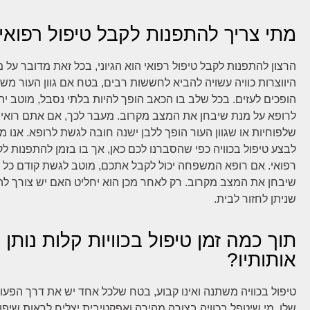
מתי צריך להתפנות לקבל טיפול רפואי
הרצון להתפנות לקבל טיפול רפואי הוא הגיוני, בכל זאת מדובר על מ
היווצרות כוויה עשויה להביא לחששות רבים, בטח אם גוון העור מש
הופכים לעזים. בכל שלב בו הכאב הופך להיות בלתי נסבל, מוטב יה
לרופא על מנת שיבחן את המצב מקרוב. מעבר לכך, אם אתם רואים 
שלפוחיות או שגוון העור הופך ללבן ישנה חובה לגשת לרופא. אנו מ
לבצע טיפול בכוויה כפי שהסברנו לכם כאן, אך בו בזמן להתפנות לק
רפואי. אם רופא המשפחה יכול לקבל אתכם, מוטב לגשת קודם כל א
שיבחן את המצב מקרוב. רק לאחר מכן הוא יחליט האם יש צורך להת
שניתן לחזור לבית.
תוך כמה זמן טיפול בכוויות קלות נותן 
אותותיו?
טיפול בכוויה משתנה ואינו קבוע, בטח שלכל אחד יש את דרך הפעו
שלו. מי שיטפל בכוויה בצורה מהירה ואפקטיבית יצליח לראות שיפו