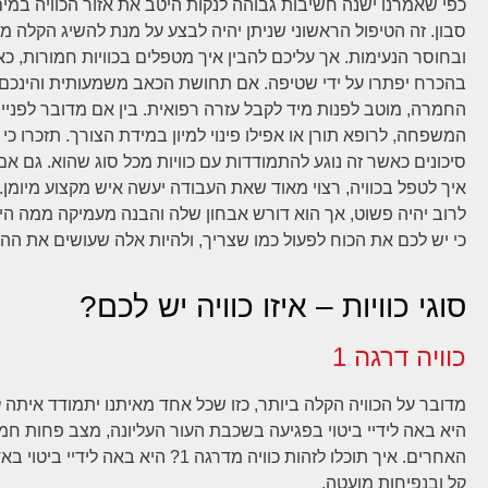
כפי שאמרנו ישנה חשיבות גבוהה לנקות היטב את אזור הכוויה במים
סבון. זה הטיפול הראשוני שניתן יהיה לבצע על מנת להשיג הקלה 
ובחוסר הנעימות. אך עליכם להבין איך מטפלים בכוויות חמורות, כ
בהכרח יפתרו על ידי שטיפה. אם תחושת הכאב משמעותית והינכם 
החמרה, מוטב לפנות מיד לקבל עזרה רפואית. בין אם מדובר לפניי
המשפחה, לרופא תורן או אפילו פינוי למיון במידת הצורך. תזכרו כ
סיכונים כאשר זה נוגע להתמודדות עם כוויות מכל סוג שהוא. גם א
איך לטפל בכוויה, רצוי מאוד שאת העבודה יעשה איש מקצוע מיומן. ט
לרוב יהיה פשוט, אך הוא דורש אבחון שלה והבנה מעמיקה ממה היא
כי יש לכם את הכוח לפעול כמו שצריך, ולהיות אלה שעושים את ההח
סוגי כוויות – איזו כוויה יש לכם?
כוויה דרגה 1
מדובר על הכוויה הקלה ביותר, כזו שכל אחד מאיתנו יתמודד איתה 
היא באה לידיי ביטוי בפגיעה בשכבת העור העליונה, מצב פחות ח
האחרים. איך תוכלו לזהות כוויה מדרגה 1? היא באה 
קל ובנפיחות מועטה.