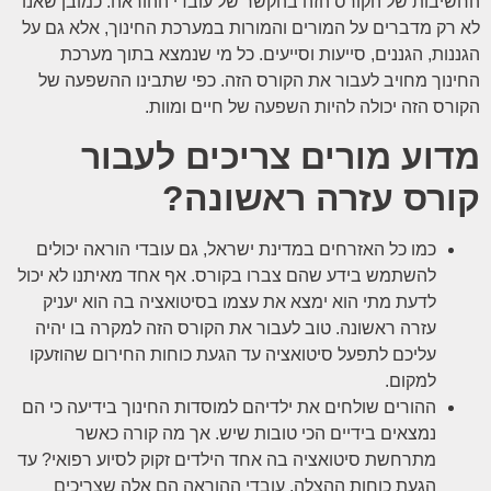
החשיבות של הקורס הזה בהקשר של עובדי ההוראה. כמובן שאנו
לא רק מדברים על המורים והמורות במערכת החינוך, אלא גם על
הגננות, הגננים, סייעות וסייעים. כל מי שנמצא בתוך מערכת
החינוך מחויב לעבור את הקורס הזה. כפי שתבינו ההשפעה של
הקורס הזה יכולה להיות השפעה של חיים ומוות.
מדוע מורים צריכים לעבור
קורס עזרה ראשונה?
כמו כל האזרחים במדינת ישראל, גם עובדי הוראה יכולים
להשתמש בידע שהם צברו בקורס. אף אחד מאיתנו לא יכול
לדעת מתי הוא ימצא את עצמו בסיטואציה בה הוא יעניק
עזרה ראשונה. טוב לעבור את הקורס הזה למקרה בו יהיה
עליכם לתפעל סיטואציה עד הגעת כוחות החירום שהוזעקו
למקום.
ההורים שולחים את ילדיהם למוסדות החינוך בידיעה כי הם
נמצאים בידיים הכי טובות שיש. אך מה קורה כאשר
מתרחשת סיטואציה בה אחד הילדים זקוק לסיוע רפואי? עד
הגעת כוחות ההצלה, עובדי ההוראה הם אלה שצריכים