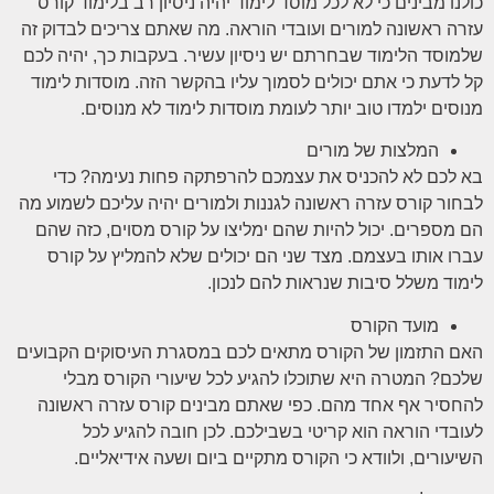
כולנו מבינים כי לא לכל מוסד לימוד יהיה ניסיון רב בלימוד קורס
עזרה ראשונה למורים ועובדי הוראה. מה שאתם צריכים לבדוק זה
שלמוסד הלימוד שבחרתם יש ניסיון עשיר. בעקבות כך, יהיה לכם
קל לדעת כי אתם יכולים לסמוך עליו בהקשר הזה. מוסדות לימוד
מנוסים ילמדו טוב יותר לעומת מוסדות לימוד לא מנוסים.
המלצות של מורים
בא לכם לא להכניס את עצמכם להרפתקה פחות נעימה? כדי
לבחור קורס עזרה ראשונה לגננות ולמורים יהיה עליכם לשמוע מה
הם מספרים. יכול להיות שהם ימליצו על קורס מסוים, כזה שהם
עברו אותו בעצמם. מצד שני הם יכולים שלא להמליץ על קורס
לימוד משלל סיבות שנראות להם לנכון.
מועד הקורס
האם התזמון של הקורס מתאים לכם במסגרת העיסוקים הקבועים
שלכם? המטרה היא שתוכלו להגיע לכל שיעורי הקורס מבלי
להחסיר אף אחד מהם. כפי שאתם מבינים קורס עזרה ראשונה
לעובדי הוראה הוא קריטי בשבילכם. לכן חובה להגיע לכל
השיעורים, ולוודא כי הקורס מתקיים ביום ושעה אידיאליים.