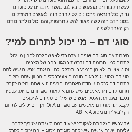
לשמוע עליהם. “דם זהוב” לדוגמה הוא סוג דם שיש אותו רק
לעשרות בודדים מהאנשים בעולם. כאשר מדברים על סוג דם
נדיר, ככל הנראה מתכוונים לסוג הדם הזה. לאנשים המחזיקים
בסוג הדם הזה קשה מאוד להשיג תרומות, והם יכולים לתרום דם
רק האחד לשנייה.
סוגי דם – מי יכול לתרום למי?
היכרות עם סוגי דם שונים נועדה כדי לאפשר לכם להבין מי יכול
לתרום למי. תרומת דם נדרשת במגוון רחב של מצבים
וסיטואציות, ולא מן הנמנע כי תזדקקו לה יום אחד. אנשים שיש להם
סוג דם מסוג O נקראים תורמים אוניברסליים מכיוון שהם יכולים
לתרום דם לכל סוגי הדם האחרים. הבעיה היא שהם יכולים לקבל
תרומת דם רק מאנשים שיש להם את אותו סוג הדם בדיוק. עכשיו
נסבך מעט את העסק, אנשים שיש להם סוג דם A יכולים
לקבל תרומות דם מאנשים עם סוג דם A וO, אך הם יכולים לתרום
רק לבעלי דם מסוג A או AB.
עד עכשיו הצלחתם לעקוב? יש עוד כמה סוגי דם שצריך לדבר
עליהם. ישנם אנשים שיש להם סוג דם מסוג B, הם יכולים לקבל