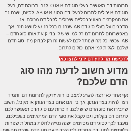
תרומות דם מאנשים בעלי סוג דם B או O. לגבי תרומת דם, בעלי
סוג דם B יכולים לתרום לבעלי דם מסוג B או AB. לסיום, ישנם גם
את המקבלים האוניברסליים שיכולים לקבל דם מכולם. אנו
מדברים על בעלי סוג דם AB שנהנים בכל הנוגע לנושא הזה. אך
באפשרותם לתרום דם רק למי שיש לו בדיוק את אותו סוג הדם –
AB. עכשיו כל מה שנותר לכם לעשות זה רק לבדוק מהו סוג הדם
שלכם ולגלות למי אתם יכולים לתרום.
לרכישת מד לחץ דם ידני לחצו כאן
מדוע חשוב לדעת מהו סוג
הדם שלכם?
אף אחד לא ירצה להגיע למצב בו הוא יזדקק לתרומת דם, ותמיד
רצוי להיות בצד הנתון. אך בין אם אתם בצד הנותן או מקבל, חשוב
שתכירו את סוג הדם שיש לכם. היכרות עם סוג הדם תאפשר לכם
לתרום דם בקלות, וגם לקבל את סוגי הדם המתאימים בשבילכם.
מעבר לכך לסוגי דם מסוימים ישנה נטייה לחלות במחלות שפחות
רלוונטיות לסוגי דם אחרים. לכן היכרות עם סוג הדם שלכם תחשוף