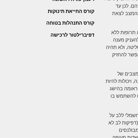
הם. לכן עד
קורס החייאת תינוקות
 מהמצב לצאת
קורס התנהלות בטוחה
 תרופות ללא
דפיברילטור לרכישה
העניק מענה
יטה, ולא תהיה
אפשר להחזיק
מצבים של
 ויכולות להיות
טראומה בהישג
ו להשתמש בו
שמלי ללב על
דפיקות לב לא
מבולנסים
 שדות תעופה