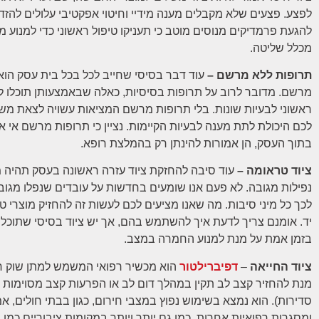
לפצע. פצעים שלא מקבלים מענה מידיי וחיטוי אפקטיבי עלולים להזד
להגעת פרמדיקים מנוסים מוטב כי תעניקו טיפול ראשוני כדי למנוע
מכלל שליטה.
תרופות ללא מרשם –
עוד דבר בסיסי שחייב לכל בכל בית עסק הוא
מרשם. מדובר לרוב על תרופות בסיסיות, כאלה שבאמצעותן תוכלו ל
ראשוני לבעיות שונות. בלי תרופות מרשם המציאות עשויה לצאת משל
לכם היכולת לתת מענה לבעיות הקיימות. נציין כי תרופות מרשם אי 
בתוך העסק, הן אמורות להינתן רק בהמלצת רופא.
ציוד טראומה –
עוד סיבה להחזקת ציוד עזרה ראשונה בעסק תהיה 
נפילות מגובה. לא פעם אנו שומעים בחדשות על עובדים שנפלו מגובה,
לכך כל מיני סיבות. מה שאנו מציעים לכם לעשות זה להחזיק מוצרי 
יד. אומנם צריך לדעת איך להשתמש בהם, אך יש ציוד בסיסי שתוכל
בזמן אמת על מנת למנוע החמרה במצב.
ציוד החייאה
–
דפיברילטור
הוא מכשיר רפואי המשמש למתן שוק ח
מנת להחזיר קצב לב תקין במהלך דום לב או הפרעות קצב מסוימות (
סדירות). הוא נמצא בשימוש נפוץ במצבי חירום, כגון בבתי חולים, א
ומסגרות רפואיות אחרות, כמו גם יותר ויותר במקומות ציבוריים כמו