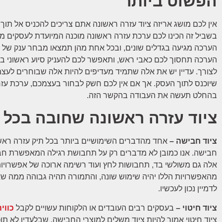
הפשוט ביותר
אין לכם מושג אריזה ציוד עזרה ראשונה אתם צריכים להכניס אל תוך
בשביל זה הכינו לכם ערכת עזרה ראשונה מוכנה המיועדת לעסקים מס
הערכה מגיעה בגדלים שונים, ובכל אחת מהן תמצאו מבחר ענק של א
הערכה תחסוך לכם כאבי ראש, ותאפשר לכם להעניק סיוע ראשוני 
לצורך. עדיין יש את אלה שתמיד מעדיפים להיות אלה שבוחרים לעצ
שיוכנס לתוך העסק. אך אם אין לכם חשק לבחור בעצמכם, ערכת עז
בהחלט תעשה את העבודה בהקשר הזה.
ציוד עזרה ראשונה שחובה בכל 
ציוד חבישה –
אחד מהדברים השימושיים ביותר בכל תיק עזרה ראשונ
חבישה. אנו כמובן לא מדברים רק על תחבושת רגילה המאפשרת חב
אלה גם משולשי בד, תחבושות לחץ ועוד רשימה ארוכה של אפשרויו
מהאפשרויות הללו יהיה שימוש שונה, והתמורה תהיה גבוהה ממה ש
לדמיין נכון לעכשיו.
ציוד חיטוי –
בעסקים רבים העובדים או הלקוחות עשויים לקבל
כווי
ציוד חיטוי אמור להיות ציוד משלים למוצרי החבישה, שבלעדיו לא תוכ